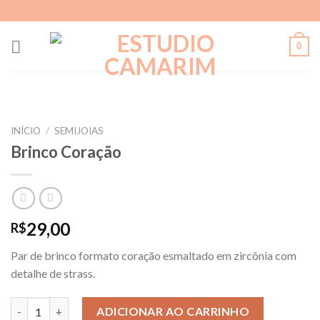
Skip
to
content
0
INÍCIO
/
SEMIJOIAS
Brinco Coração
29,00
R$
Par de brinco formato coração esmaltado em zircônia com
detalhe de strass.
Brinco Coração quantidade
ADICIONAR AO CARRINHO