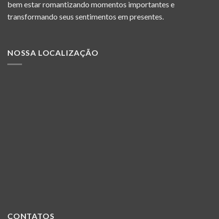
na
bem estar romantizando momentos importantes e
página
transformando seus sentimentos em presentes.
do
produto
NOSSA LOCALIZAÇÃO
CONTATOS