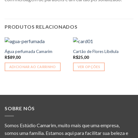
PRODUTOS RELACIONADOS
Água perfumada Camarim
Cartão de Flores Libélula
R$
89,00
R$
25,00
ADICIONAR AO CARRINHO
VER OPÇÕES
Este
produto
tem
várias
variantes.
As
SOBRE NÓS
opções
podem
Somos Estúdio Camarim, muito mais que uma empresa,
ser
escolhidas
somos uma família. Estamos aqui para facilitar sua beleza e