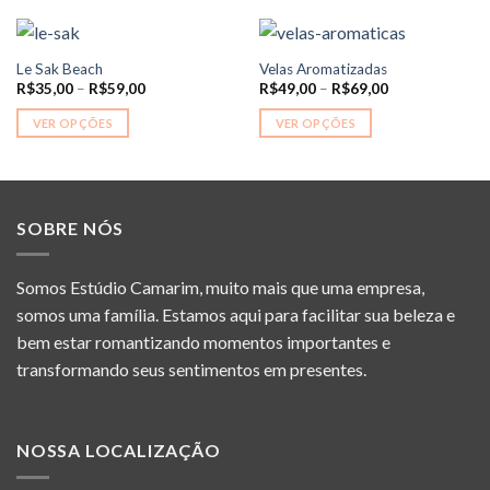
Le Sak Beach
Velas Aromatizadas
Price
Price
R$
35,00
–
R$
59,00
R$
49,00
–
R$
69,00
range:
range:
R$35,00
R$49,00
VER OPÇÕES
VER OPÇÕES
through
through
R$59,00
R$69,00
Este
Este
produto
produto
tem
tem
várias
várias
SOBRE NÓS
variantes.
variantes.
As
As
opções
opções
Somos Estúdio Camarim, muito mais que uma empresa,
podem
podem
somos uma família. Estamos aqui para facilitar sua beleza e
ser
ser
bem estar romantizando momentos importantes e
escolhidas
escolhidas
transformando seus sentimentos em presentes.
na
na
página
página
do
do
produto
produto
NOSSA LOCALIZAÇÃO